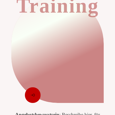
Training
Angebotsbewusstsein
: Beschreibe hier, für